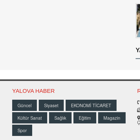
Y
YALOVA HABER
Güncel
Siyaset
EKONOMİ TİCARET
Kültür Sanat
Sağlık
Eğitim
Magazin
Ç
Spor