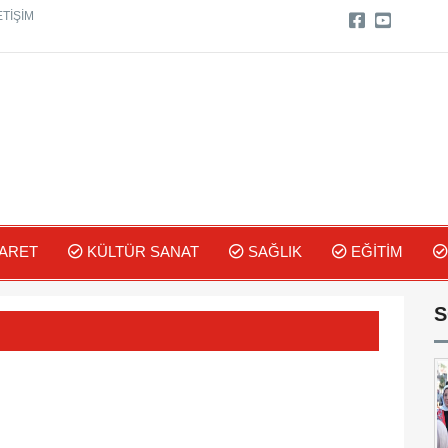
ETIŞIM
ARET
KÜLTÜR SANAT
SAĞLIK
EĞITIM
S