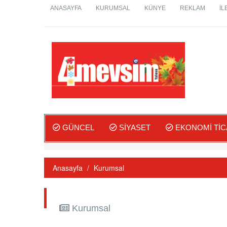
ANASAYFA
KURUMSAL
KÜNYE
REKLAM
İL
GÜNCEL
SIYASET
EKONOMİ TİC
Anasayfa
Kurumsal
Kurumsal