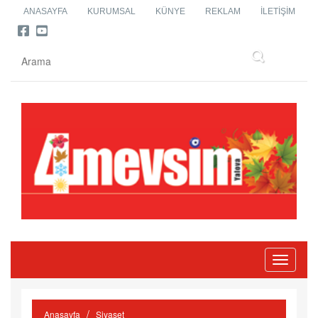
ANASAYFA
KURUMSAL
KÜNYE
REKLAM
İLETIŞIM
Toggle
navigati
Anasayfa
Siyaset