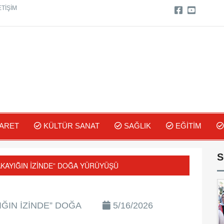
ETIŞIM
ARET
KÜLTÜR SANAT
SAĞLIK
EĞITIM
S
AKAYIĞIN İZİNDE” DOĞA YÜRÜYÜŞÜ
ĞIN İZİNDE” DOĞA
5/16/2026