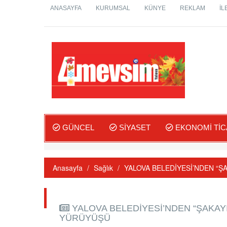
ANASAYFA
KURUMSAL
KÜNYE
REKLAM
İL
GÜNCEL
SIYASET
EKONOMİ TİC
Anasayfa
Sağlık
YALOVA BELEDİYESİ’NDEN “Ş
YALOVA BELEDİYESİ’NDEN “ŞAKAYI
YÜRÜYÜŞÜ