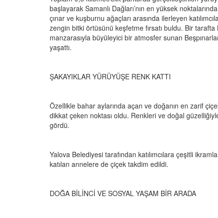
başlayarak Samanlı Dağları’nın en yüksek noktalarından
çınar ve kuşburnu ağaçları arasında ilerleyen katılımcıl
zengin bitki örtüsünü keşfetme fırsatı buldu. Bir tarafta
manzarasıyla büyüleyici bir atmosfer sunan Beşpınarlar
yaşattı.
ŞAKAYIKLAR YÜRÜYÜŞE RENK KATTI
Özellikle bahar aylarında açan ve doğanın en zarif çiçe
dikkat çeken noktası oldu. Renkleri ve doğal güzelliğiyle
gördü.
Yalova Belediyesi tarafından katılımcılara çeşitli ikra
katılan annelere de çiçek takdim edildi.
DOĞA BİLİNCİ VE SOSYAL YAŞAM BİR ARADA