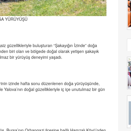
OĞA YÜRÜYÜŞÜ
siz güzellikleriyle buluşturan “Şakayığın İzinde” doğa
nden biri olan ve bölgede doğal olarak yetişen şakayık
ulmaz bir yürüyüş deneyimi yaşadı.
lerinin izinde hafta sonu düzenlenen doğa yürüyüşünde,
e Yalova’nın doğal güzellikleriyle iç içe unutulmaz bir gün
yüş, Bursa’nın Orhangazi ilçesine bağlı Hamzalı Köyü’nden