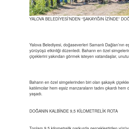
YALOVA BELEDİYESİ’NDEN “ŞAKAYIĞIN İZİNDE” D
Yalova Belediyesi, doğaseverleri Samanlı Dağları’nın eş
yürüyüşü etkinliği düzenledi. Baharın en özel simgeleri
çiçeklerini yakından görmek isteyen vatandaşlar, unut
Baharın en özel simgelerinden biri olan şakayık çiçek
katılımcılar hem eşsiz manzaraların tadını çıkardı hem d
yaşadı.
DOĞANIN KALBİNDE 9,5 KİLOMETRELİK ROTA
Toplam 9,5 kilometrelik parkurda gerçekleştirilen yürü