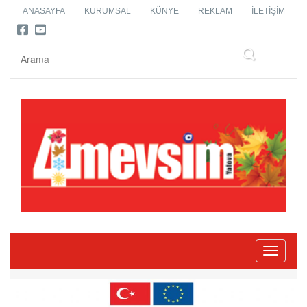
ANASAYFA
KURUMSAL
KÜNYE
REKLAM
İLETIŞIM
Toggle
navigati